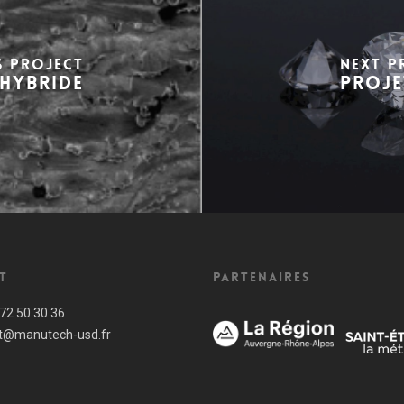
S PROJECT
NEXT P
 HYBRIDE
PROJE
t
Partenaires
 72 50 30 36
t@manutech-usd.fr